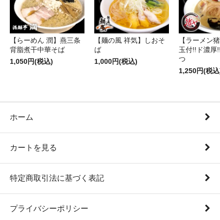
【らーめん 潤】燕三条
【麺の風 祥気】しおそ
【ラーメン猪
背脂煮干中華そば
ば
玉付!!ド濃厚
つ
1,050円(税込)
1,000円(税込)
1,250円(税込
ホーム
カートを見る
特定商取引法に基づく表記
プライバシーポリシー