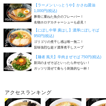
【ラーメン いっとうや】かさね醤油
1,000円(税込)
豚骨に重ねた魚介のフレーバー！
名物ホロデカチャーシューも必見！
【にぼし中華 廣はし】濃厚にぼしそば
950円(税込)
ゴリゴリの煮干し感は唯一無二！
旨味強烈な超ド濃厚煮干しスープ
【麺者 風天】辛肉まぜそば 750円(税込)
新潟のまぜそばといったら外せない！
ガッツリ混ぜて食らう刺激的な一杯！
アクセスランキング