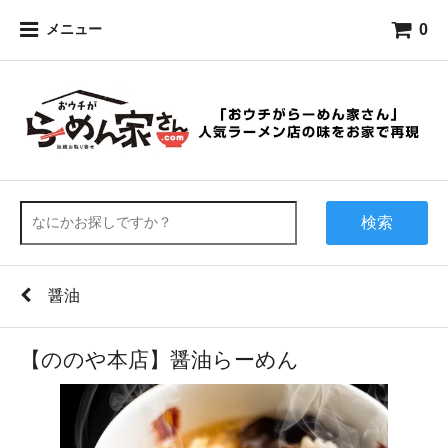
0
メニュー
検索
醤油
【ののや本店】醤油らーめん