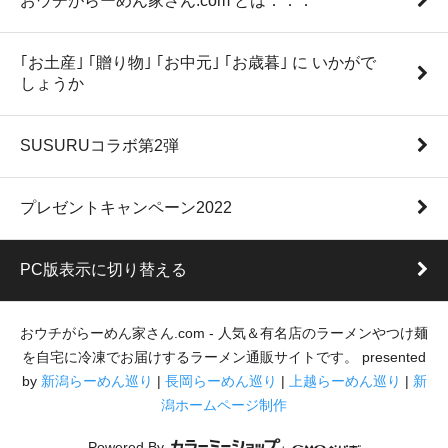
おウチがらーめん家さん.com とは．．．
｢お土産｣ ｢贈り物｣ ｢お中元｣ ｢お歳暮｣ に いかがで
しょうか
SUSURUコラボ第2弾
プレゼントキャンペーン2022
PC版表示に切り替える
おウチがらーめん家さん.com - 人気＆有名店のラーメンやつけ麺
を自宅に冷凍でお届けするラーメン通販サイトです。 presented
by
新潟らーめん巡り
|
長岡らーめん巡り
|
上越らーめん巡り
|
新
潟ホームページ制作
Powered By