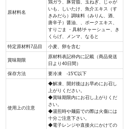
鶏ガラ、豚背脂、玉ねぎ、じゃが
いも、しいたけ、魚介エキス（す
原材料名
きみだら）調味料（みりん、酒、
唐辛子）醤油、、ポークエキス、
すりごま ・具材/チャーシュー、き
くらげ、メンマ、なると
特定原材料7品目
小麦、卵を含む
原材料表記枠内に記載（商品発送
賞味期限
日より40日間）
保存方法
要冷凍 -15℃以下
◆解凍、開封後はお早めにお召し
上がりください。
◆賞味期限内にお召し上がりくだ
さい。
使用上の注意
◆湯煎時や麺茹での際は火傷には
十分ご注意下さい。
◆電子レンジや直接火にかけての