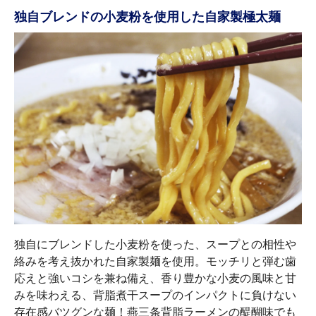
独自ブレンドの小麦粉を使用した自家製極太麺
独自にブレンドした小麦粉を使った、スープとの相性や
絡みを考え抜かれた自家製麺を使用。モッチリと弾む歯
応えと強いコシを兼ね備え、香り豊かな小麦の風味と甘
みを味わえる、背脂煮干スープのインパクトに負けない
存在感バツグンな麺！燕三条背脂ラーメンの醍醐味でも