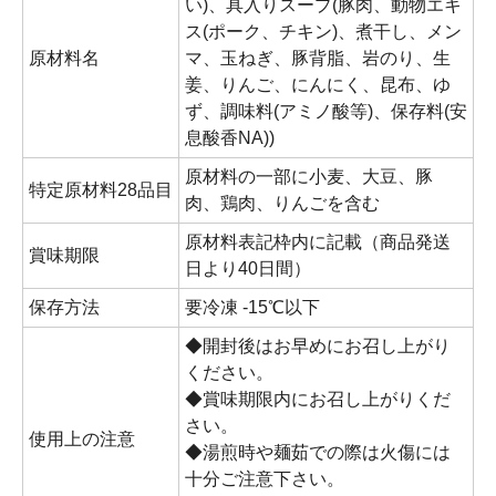
い)、具入りスープ(豚肉、動物エキ
ス(ポーク、チキン)、煮干し、メン
原材料名
マ、玉ねぎ、豚背脂、岩のり、生
姜、りんご、にんにく、昆布、ゆ
ず、調味料(アミノ酸等)、保存料(安
息酸香NA))
原材料の一部に小麦、大豆、豚
特定原材料28品目
肉、鶏肉、りんごを含む
原材料表記枠内に記載（商品発送
賞味期限
日より40日間）
保存方法
要冷凍 -15℃以下
◆開封後はお早めにお召し上がり
ください。
◆賞味期限内にお召し上がりくだ
さい。
使用上の注意
◆湯煎時や麺茹での際は火傷には
十分ご注意下さい。