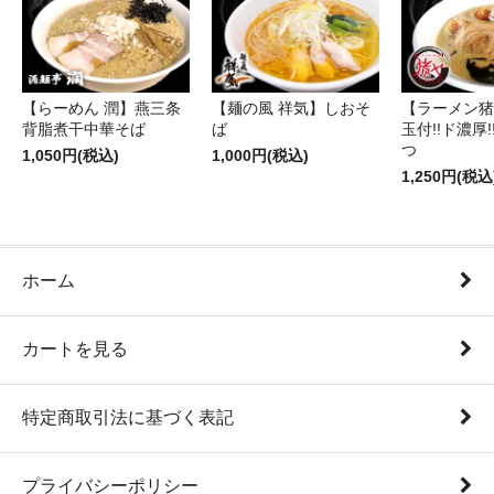
【らーめん 潤】燕三条
【麺の風 祥気】しおそ
【ラーメン猪
背脂煮干中華そば
ば
玉付!!ド濃厚
つ
1,050円(税込)
1,000円(税込)
1,250円(税込
ホーム
カートを見る
特定商取引法に基づく表記
プライバシーポリシー