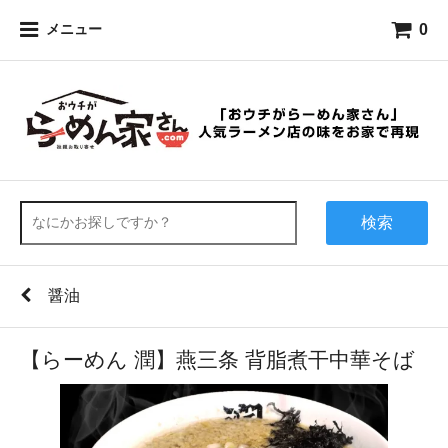
0
メニュー
検索
醤油
【らーめん 潤】燕三条 背脂煮干中華そば