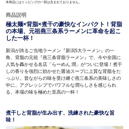
本商品にはトッピングの一部は含まれておりません。
商品説明
極太麺×背脂×煮干の豪快なインパクト！背脂
の本場、元祖燕三条系ラーメンに革命を起こ
した一杯！
新潟が誇るご当地ラーメン『新潟5大ラーメン』の一
角、背脂の元祖『燕三条背脂ラーメン』で、今や全国に
人気を轟かせる名店「らーめん 潤」がついに登場！煮干
しの香りを強烈に効かせた醤油スープに上質な背脂をた
っぷり。昔ながらの味を受け継ぐ燕三条系の美味しさの
中に、アグレッシブでパワフルな潤らしさを感じられ
る、本場の味を極めた至高の一杯！
煮干しと背脂が生み出す、洗練された豪快な旨
味！