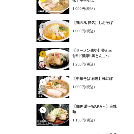
煮干中華そば
1,050円(税込)
【麺の風 祥気】しおそば
2
1,000円(税込)
【ラーメン猪や】替え玉
3
付!!ド濃厚!!黒とんこつ
1,250円(税込)
【中華そば 石黒】極にぼ
4
1,000円(税込)
【麺処 若～WAKA～】麻辣
5
麺
1,150円(税込)