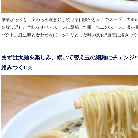
創業から今も、変わらぬ継ぎ足し続ける自慢のとんこつスープ。大量
を繰り返し、旨味をすべてスープに凝縮した唯一無二のスープ。濃い
パクト。紅生姜と合わせればスッキリとした味の変化!!脳裏に焼きつく
まずは太麺を楽しみ、続いて替え玉の細麺にチェンジ!
絡みつく!!☆