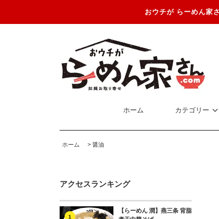
おウチが らーめん家
ホーム
カテゴリー
ホーム
>
醤油
アクセスランキング
【らーめん 潤】燕三条 背脂
1