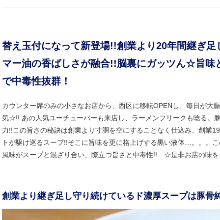
替え玉付になって新登場!!創業より20年間継ぎ
マー油の香ばしさが融合!!脳裏にガッツん☆旨
で中毒性抜群！
カウンター席のみの小さなお店から、西区に移転OPENし、毎日が大
気☆!! あの人気ユーチューバーも来店し、ラーメンフリークも唸る。
力!!この旨さの秘訣は創業より寸胴を空にすることなく仕込み、創業1
トが駆け巡るスープ!!そこに旨味を更に格上げする黒い液体…。。。こ
風味がスープと混ざり合い、際立つ旨さと中毒性!! ☆是非お店の味を
創業より継ぎ足し守り続けているド濃厚スープは豚骨純度