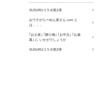
SUSURUコラボ第1弾
おウチがらーめん家さん.com と
は．．．
｢お土産｣ ｢贈り物｣ ｢お中元｣ ｢お歳
暮｣ に いかがでしょうか
SUSURUコラボ第2弾