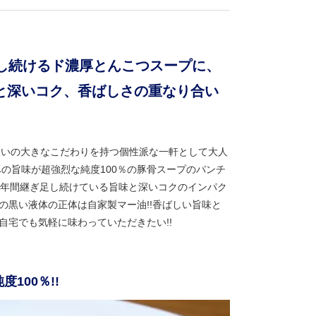
足し続けるド濃厚とんこつスープに、
味と深いコク、香ばしさの重なり合い
賑いの大きなこだわりを持つ個性派な一軒として大人
豚の旨味が超強烈な純度100％の豚骨スープのパンチ
9年間継ぎ足し続けている旨味と深いコクのインパク
の黒い液体の正体は自家製マー油!!香ばしい旨味と
自宅でも気軽に味わっていただきたい!!
100％!!