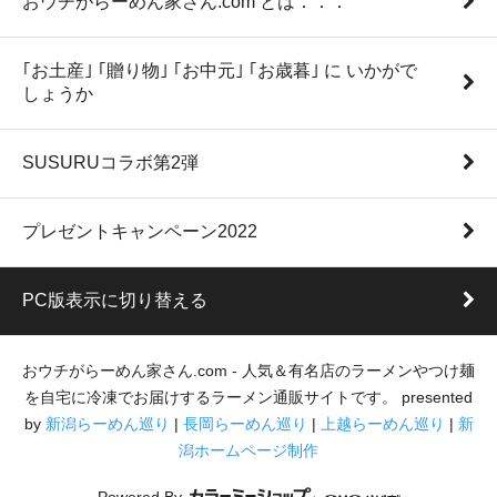
おウチがらーめん家さん.com とは．．．
｢お土産｣ ｢贈り物｣ ｢お中元｣ ｢お歳暮｣ に いかがで
しょうか
SUSURUコラボ第2弾
プレゼントキャンペーン2022
PC版表示に切り替える
おウチがらーめん家さん.com - 人気＆有名店のラーメンやつけ麺
を自宅に冷凍でお届けするラーメン通販サイトです。 presented
by
新潟らーめん巡り
|
長岡らーめん巡り
|
上越らーめん巡り
|
新
潟ホームページ制作