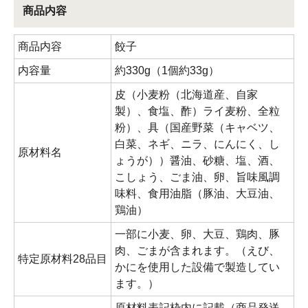
商品内容
商品内容
餃子
内容量
約330g（1個約33g）
皮（小麦粉（北海道産、自家
製）、食塩、酢）ライ麦粉、全粒
粉）、具（国産野菜（キャベツ、
白菜、ネギ、ニラ、にんにく、し
原材料名
ょうが））醤油、砂糖、塩、酒、
こしょう、ごま油、卵、旨味風調
味料、食用油脂（豚油、大豆油、
鶏油）
一部に小麦、卵、大豆、鶏肉、豚
肉、ごまが含まれます。（えび、
特定原材料28品目
かにを使用した設備で製造してい
ます。）
原材料表記枠内に記載（商品発送