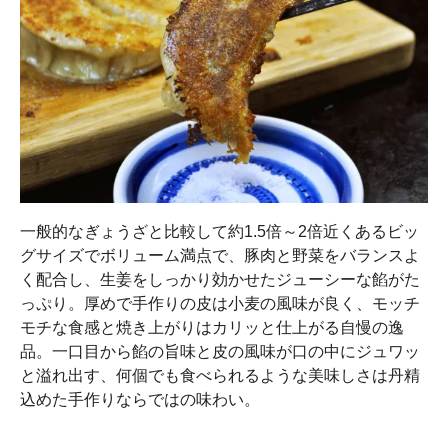
一般的なぎょうざと比較して約1.5倍～2倍近くあるビッ
グサイズでボリューム満点で、豚肉と野菜をバランスよ
く配合し、生姜をしっかり効かせたジューシーな餡がた
っぷり。厚めで手作りの皮は小麦の風味が良く、モッチ
モチな食感と焼き上がりはカリッと仕上がる自慢の逸
品。一口目から餡の旨味と皮の風味が口の中にジュワッ
と溢れ出す、何個でも食べられるような美味しさは丹精
込めた手作りならではの味わい。