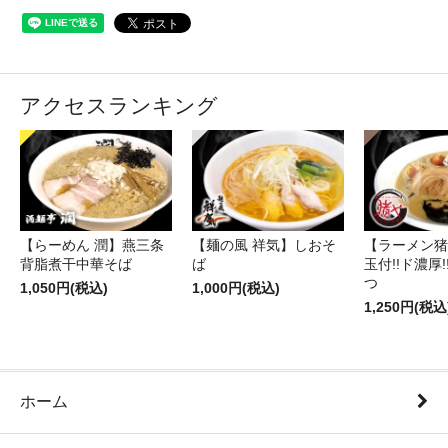
アクセスランキング
【らーめん 潤】燕三条
【麺の風 祥気】しおそ
【ラーメン猪
背脂煮干中華そば
ば
玉付!!ド濃厚
つ
1,050円(税込)
1,000円(税込)
1,250円(税込
ホーム